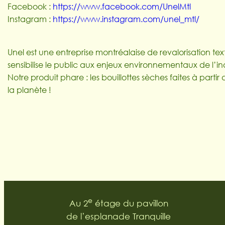
Facebook :
https://www.facebook.com/UnelMtl
Instagram :
https://www.instagram.com/unel_mtl/
Unel est une entreprise montréalaise de revalorisation texti
sensibilise le public aux enjeux environnementaux de l’i
Notre produit phare : les bouillottes sèches faites à part
la planète !
e
Au 2
étage du pavillon
de l’esplanade Tranquille